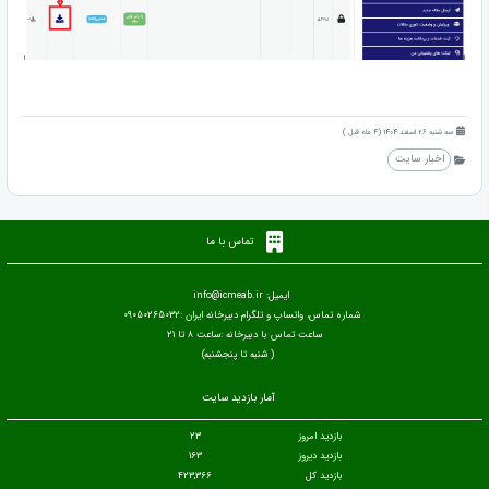
سه شنبه 26 اسفند 1404 (4 ماه قبل )
اخبار سایت
تماس با ما
ایمیل: info@icmeab.ir
شماره تماس، واتساپ و تلگرام دبیرخانه ایران :09050265032
ساعت تماس با دبیرخانه :ساعت 8 تا 21
( شنبه تا پنجشنبه)
آمار بازدید سایت
بازدید امروز
23
بازدید دیروز
163
بازدید کل
423,366