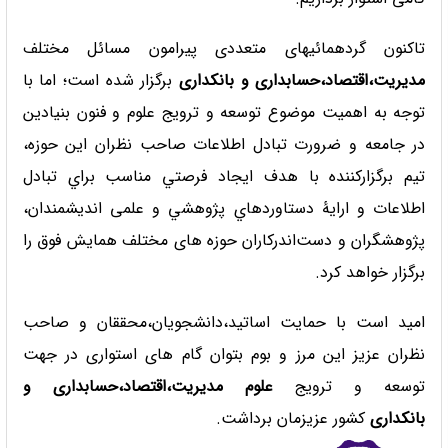
تاکنون گردهمائیهای متعددی پیرامون مسائل مختلف
مدیریت،اقتصاد،حسابداری و بانکداری
برگزار شده است؛ اما با
توجه به اهمیت موضوع توسعه و ترویج علوم و فنون بنیادین
در جامعه و ضرورت تبادل اطلاعات صاحب نظران این حوزه،
تیم برگزارکننده با هدف ايجاد فرصتي مناسب براي تبادل
اطلاعات و ارایۀ دستاوردهاي پژوهشي و علمی انديشمندان،
پژوهشگران و دست‌اندرکاران حوزه های مختلف همایش فوق را
برگزار خواهد کرد.
امید است با حمایت اساتید،دانشجویان،محققان و صاحب
نظران عزیز این مرز و بوم بتوان گام های استواری در جهت
توسعه و ترویج
علوم
مدیریت،اقتصاد،حسابداری و
بانکداری
کشور عزیزمان برداشت.