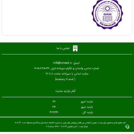
تماس با ما
ایمیل: info@icmeab.ir
شماره تماس، واتساپ و تلگرام دبیرخانه ایران :09050265032
ساعت تماس با دبیرخانه :ساعت 8 تا 21
( شنبه تا پنجشنبه)
آمار بازدید سایت
بازدید امروز
161
بازدید دیروز
219
بازدید کل
423,341
تمام حقوق مادی و معنوی برای بیست سومین کنفرانس بین المللی پژوهش های نوین در مدیریت،اقتصاد،حسابداری و بانکداری محفوظ است. © ۱۴۰۵
طراح سایت :
آسان همایش
© ۱۴۰۵ - 1392 نسخه 9.11