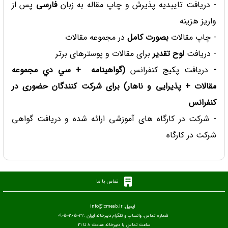
- دریافت تاییدیه پذیرش و چاپ مقاله به زبان
فارسی
پس از
واریز هزینه
- چاپ مقالات
بصورت کامل
در مجموعه مقالات
- دریافت
لوح تقدیر
برای مقالات و پوسترهای برتر
-
دریافت پكيج كنفرانس
(گواهينامه + سي دي مجموعه
مقالات + پذیرایی و ناهار) برای شرکت کنندگان حضوری در
کنفرانس
- شرکت در کارگاه های آموزشی ارائه شده و دریافت گواهی
شرکت در کارگاه
تماس با ما
ایمیل: info@icmeab.ir
شماره تماس، واتساپ و تلگرام دبیرخانه ایران :09050265032
ساعت تماس با دبیرخانه :ساعت 8 تا 21