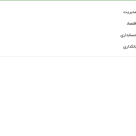
دیریت
قتصاد
سابداری
انکداری