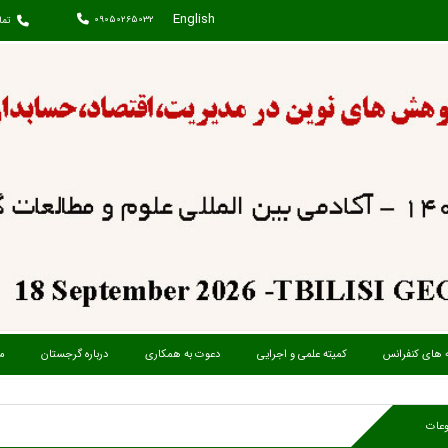
English
09050265032
تما
ه های کنفرانس
کمیته علمی و اجرایی
دعوت به همکاری
درباره گرجستان
م
عات