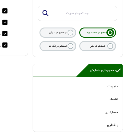
م
ا
جستجو در همه موارد
جستجو در عنوان
ح
ب
جستجو در متن
جستجو در تگ ها
محورهای همایش
مدیریت
اقتصاد
حسابداری
بانکداری