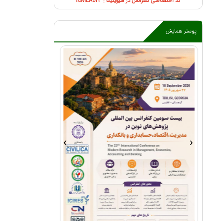
کد اختصاصی کنفرانس در سیویلیکا : ICMEAB23
پوستر همایش
›
‹