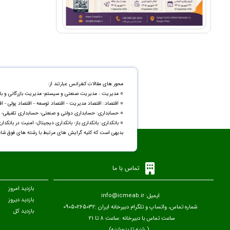
محور های مقالات کنفرانس عبارتند از:
○ مدیریت : مدیریت صنعتی و سیستم- مدیریت بازرگانی و بازاری
○ اقتصاد: اقتصاد مدیریت - اقتصاد توسعه - اقتصاد پولی - اقت
○ حسابداری: حسابداری دولتی و صنعتی- حسابداری تلفیقی- 
○ بانکداری: بانکداری باز- بانکداری دیجیتال- امنیت در بانکد
بدیهی است که کلیه گرایش های مرتبط با رشته های فوق شامل
تماس با ما
بازدید امروز
ایمیل: info@icmeab.ir
بازدید دیروز
شماره تماس، واتساپ و تلگرام دبیرخانه ایران :09050265032
بازدید کل
ساعت تماس با دبیرخانه :ساعت 8 تا 21
( شنبه تا پنجشنبه)