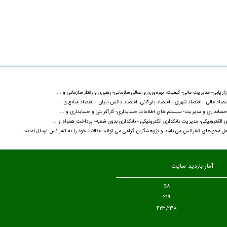
ابی- مدیریت مالی- کیفیت، بهره‌وری و تعالی سازمانی- رهبری و رفتار سازمانی و ...
صاد مالی - اقتصاد شهری - اقتصاد بازرگانی- اقتصاد دانش بنیان - اقتصاد منابع و ...
حسابداری و مدیریت- سیستم های اطلاعات حسابداری- کارآفرینی و حسابداری و ...
اری الکترونیکی- مدیریت بانکداری الکترونیکی - بانکداری بدون شعبه- پرداخت همراه و ...
 محورهای کنفرانس می باشد و پژوهشگران گرامی می توانند مقالات خود را به کنفرانس ارسال نمایند.
آمار بازدید سایت
58
219
423,238